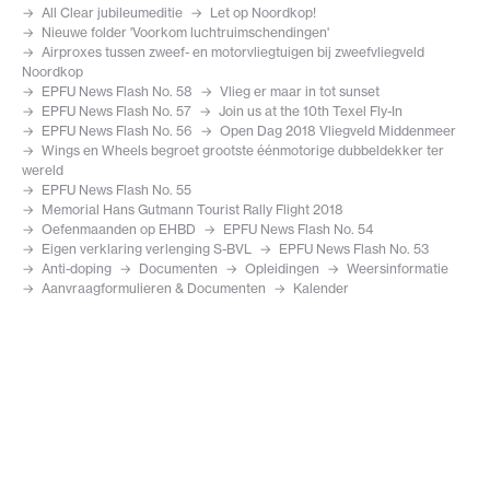
All Clear jubileumeditie
Let op Noordkop!
Nieuwe folder 'Voorkom luchtruimschendingen'
Airproxes tussen zweef- en motorvliegtuigen bij zweefvliegveld
Noordkop
EPFU News Flash No. 58
Vlieg er maar in tot sunset
EPFU News Flash No. 57
Join us at the 10th Texel Fly-In
EPFU News Flash No. 56
Open Dag 2018 Vliegveld Middenmeer
Wings en Wheels begroet grootste éénmotorige dubbeldekker ter
wereld
EPFU News Flash No. 55
Memorial Hans Gutmann Tourist Rally Flight 2018
Oefenmaanden op EHBD
EPFU News Flash No. 54
Eigen verklaring verlenging S-BVL
EPFU News Flash No. 53
Anti-doping
Documenten
Opleidingen
Weersinformatie
Aanvraagformulieren & Documenten
Kalender