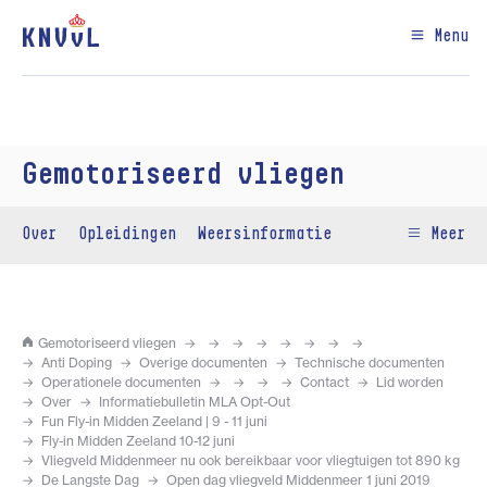
Menu
Gemotoriseerd vliegen
Over
Opleidingen
Weersinformatie
Meer
Gemotoriseerd vliegen
Anti Doping
Overige documenten
Technische documenten
Operationele documenten
Contact
Lid worden
Over
Informatiebulletin MLA Opt-Out
Fun Fly-in Midden Zeeland | 9 - 11 juni
Fly-in Midden Zeeland 10-12 juni
Vliegveld Middenmeer nu ook bereikbaar voor vliegtuigen tot 890 kg
De Langste Dag
Open dag vliegveld Middenmeer 1 juni 2019