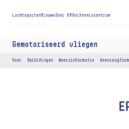
Luchtsporten
Nieuws
Over KNVvL
Kenniscentrum
Gemotoriseerd vliegen
Over
Opleidingen
Weersinformatie
Aanvraagform
E