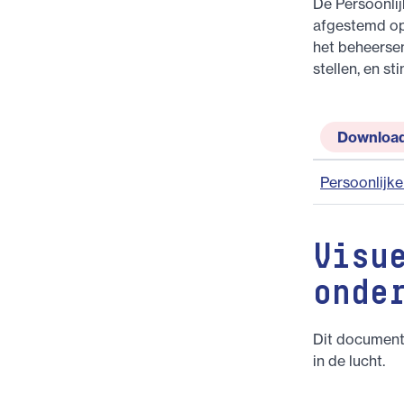
De Persoonlij
afgestemd op 
het beheersen
stellen, en s
Downloa
Persoonlijke
Visu
onde
Dit document 
in de lucht.