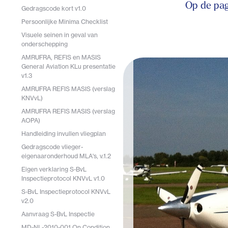
Op de pag
Gedragscode kort v1.0
Persoonlijke Minima Checklist
Visuele seinen in geval van
onderschepping
AMRUFRA, REFIS en MASIS
General Aviation KLu presentatie
v1.3
AMRUFRA REFIS MASIS (verslag
KNVvL)
AMRUFRA REFIS MASIS (verslag
AOPA)
Handleiding invullen vliegplan
Gedragscode vlieger-
eigenaaronderhoud MLA's, v.1.2
Eigen verklaring S-BvL
Inspectieprotocol KNVvL v1.0
S-BvL Inspectieprotocol KNVvL
v2.0
Aanvraag S-BvL Inspectie
MD-NL-2010-001 On Condition