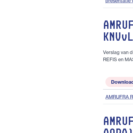
presentatie 
AMRU
KNVv
Verslag van 
REFIS en MA
Downloa
AMRUFRA RE
AMRU