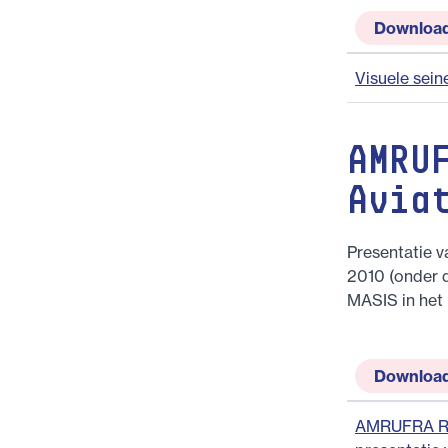
Downloa
Visuele sein
AMRU
Avia
Presentatie v
2010 (onder 
MASIS in het 
Downloa
AMRUFRA RE