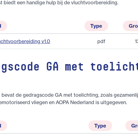
t biedt een handige hulp bij de vluchtvoorbereiding.
d
Type
Gro
uchtvoorbereiding v1.0
pdf
1
agscode GA met toelich
 bevat de gedragscode GA met toelichting, zoals gezamenli
emotoriseerd vliegen en AOPA Nederland is uitgegeven.
d
Type
Gr