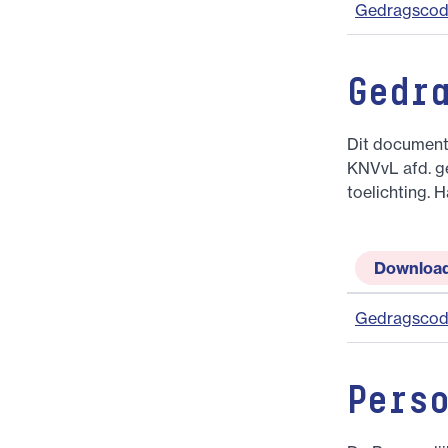
Gedragscode
Gedr
Dit document 
KNVvL afd. g
toelichting.
Downloa
Gedragscode
Pers