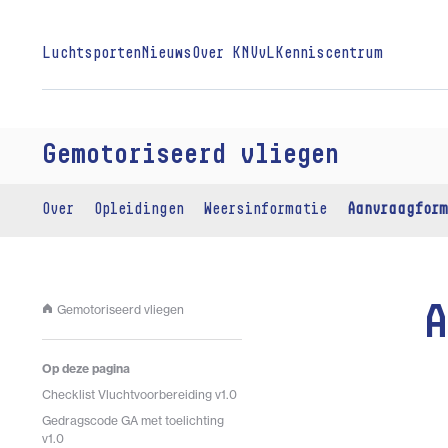
Luchtsporten
Nieuws
Over KNVvL
Kenniscentrum
Gemotoriseerd vliegen
Over
Opleidingen
Weersinformatie
Aanvraagform
Gemotoriseerd vliegen
A
Op deze pagina
Checklist Vluchtvoorbereiding v1.0
Gedragscode GA met toelichting
v1.0