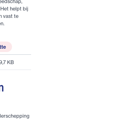
reedschap,
Het helpt bij
n vast te
n.
tte
9,7 KB
n
nderschepping