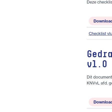
Deze checklis
Downloa
Checklist vl
Gedr
v1.0
Dit document
KNVvL afd. g
Downloa