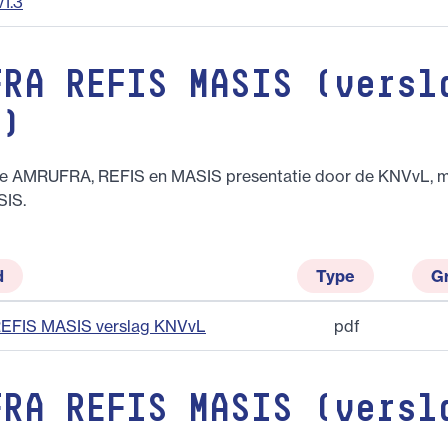
v1.3
FRA REFIS MASIS (versl
L)
de AMRUFRA, REFIS en MASIS presentatie door de KNVvL, m
SIS.
d
Type
G
FIS MASIS verslag KNVvL
pdf
FRA REFIS MASIS (versl