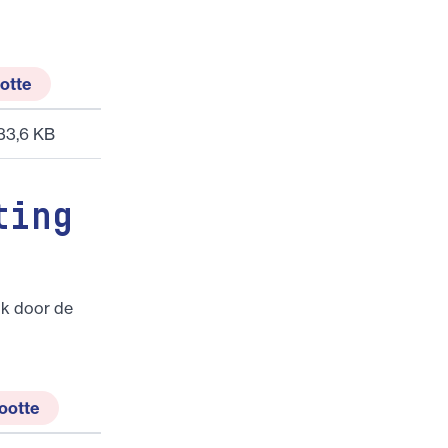
otte
33,6 KB
ting
jk door de
ootte