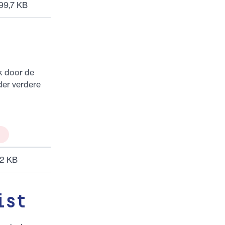
99,7 KB
k door de
der verdere
,2 KB
ist