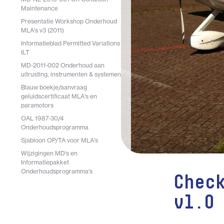
Maintenance
Presentatie Workshop Onderhoud
MLA's v3 (2011)
Informatieblad Permitted Variations
ILT
MD-2011-002 Onderhoud aan
uitrusting, instrumenten & systemen
Blauw boekje/aanvraag
geluidscertificaat MLA's en
paramotors
OAL 1987-30/4
Onderhoudsprogramma
Sjabloon OP/TA voor MLA's
Wijzigingen MD's en
Informatiepakket
Onderhoudsprogramma's
Chec
v1.0