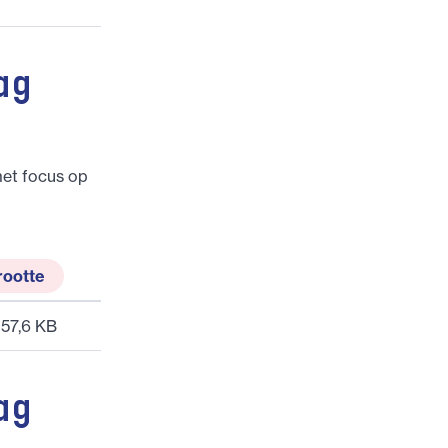
ag
et focus op
rootte
57,6 KB
ag