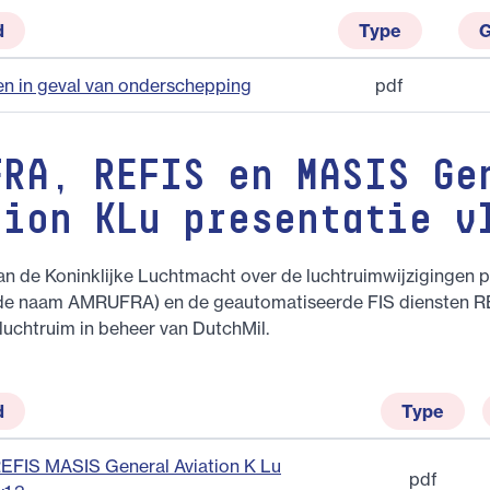
d
Type
G
en in geval van onderschepping
pdf
FRA, REFIS en MASIS Ge
tion KLu presentatie v
an de Koninklijke Luchtmacht over de luchtruimwijzigingen p
de naam AMRUFRA) en de geautomatiseerde FIS diensten R
luchtruim in beheer van DutchMil.
d
Type
FIS MASIS General Aviation K Lu
pdf