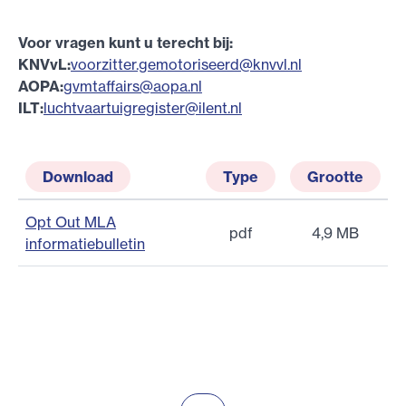
Voor vragen kunt u terecht bij:
KNVvL:
voorzitter.gemotoriseerd@knvvl.nl
AOPA:
gvmtaffairs@aopa.nl
ILT:
luchtvaartuigregister@ilent.nl
Download
Type
Grootte
Opt Out MLA
pdf
4,9 MB
informatiebulletin