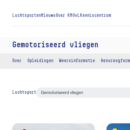
Luchtsporten
Nieuws
Over KNVvL
Kenniscentrum
Gemotoriseerd vliegen
Over
Opleidingen
Weersinformatie
Aanvraagform
Luchtsport