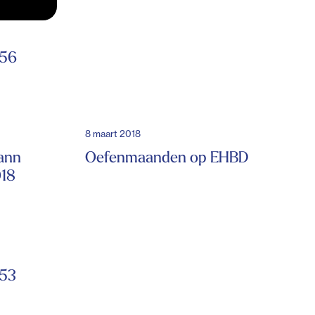
 56
8 maart 2018
ann
Oefenmaanden op EHBD
018
 53