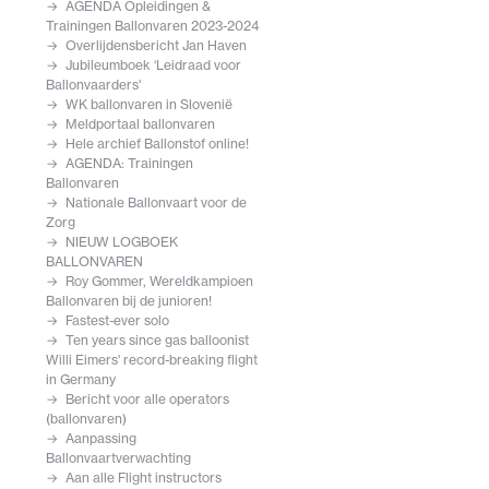
AGENDA Opleidingen &
Trainingen Ballonvaren 2023-2024
Overlijdensbericht Jan Haven
Jubileumboek ‘Leidraad voor
Ballonvaarders'
WK ballonvaren in Slovenië
Meldportaal ballonvaren
Hele archief Ballonstof online!
AGENDA: Trainingen
Ballonvaren
Nationale Ballonvaart voor de
Zorg
NIEUW LOGBOEK
BALLONVAREN
Roy Gommer, Wereldkampioen
Ballonvaren bij de junioren!
Fastest-ever solo
Ten years since gas balloonist
Willi Eimers' record-breaking flight
in Germany
Bericht voor alle operators
(ballonvaren)
Aanpassing
Ballonvaartverwachting
Aan alle Flight instructors