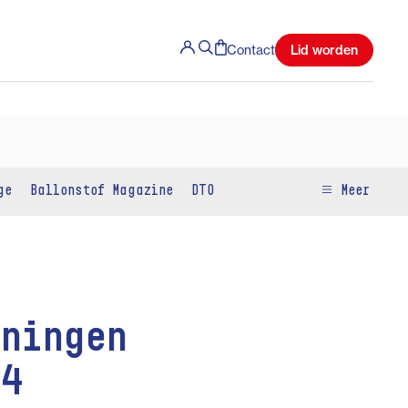
Lid worden
Contact
ge
Ballonstof Magazine
DTO
Meer
ningen
24