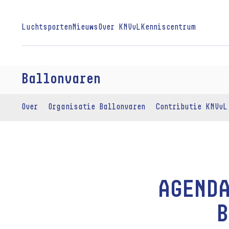
Luchtsporten
Nieuws
Over KNVvL
Kenniscentrum
Ballonvaren
Over
Organisatie Ballonvaren
Contributie KNVvL
AGEND
B