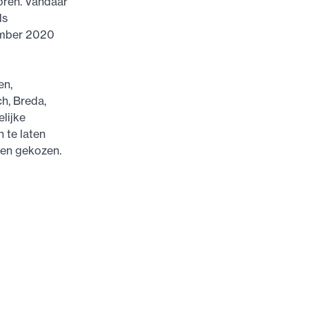
oren. Vandaar
ls
ember 2020
en,
h, Breda,
lijke
n te laten
den gekozen.