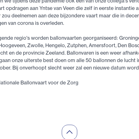
n we tijdens deze pandemie ook één van onze collega's verl
rt opdragen aan Yntse van Veen die zelf in eerste instantie a
r zou deelnemen aan deze bijzondere vaart maar die in dec
en van corona is overleden.
gende regio's worden ballonvaarten georganiseerd: Groning
Hoogeveen, Zwolle, Hengelo, Zutphen, Amersfoort, Den Bosc
cht en de provincie Zeeland. Ballonvaren is een weer afhanke
e gaan onze uiterste best doen om alle 50 ballonnen de lucht i
tober. Bij onverhoopt slecht weer zal een nieuwe datum wor
ationale Ballonvaart voor de Zorg