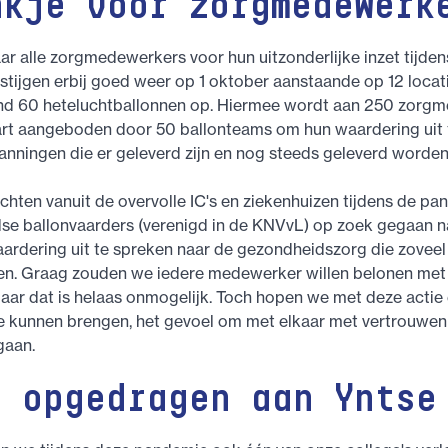
nkje voor zorgmedewerk
ar alle zorgmedewerkers voor hun uitzonderlijke inzet tijde
stijgen erbij goed weer op 1 oktober aanstaande op 12 locat
nd 60 heteluchtballonnen op. Hiermee wordt aan 250 zorg
art aangeboden door 50 ballonteams om hun waardering uit 
panningen die er geleverd zijn en nog steeds geleverd worden
ichten vanuit de overvolle IC's en ziekenhuizen tijdens de pa
dse ballonvaarders (verenigd in de KNVvL) op zoek gegaan n
rdering uit te spreken naar de gezondheidszorg die zoveel 
en. Graag zouden we iedere medewerker willen belonen met
aar dat is helaas onmogelijk. Toch hopen we met deze actie 
te kunnen brengen, het gevoel om met elkaar met vertrouwe
gaan.
t opgedragen aan Yntse