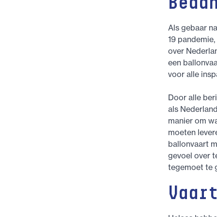
Beda
Als gebaar na
19 pandemie, 
over Nederla
een ballonva
voor alle ins
Door alle ber
als Nederlan
manier om waa
moeten lever
ballonvaart m
gevoel over 
tegemoet te 
Vaar