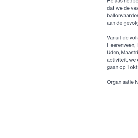
Helaas hebbe
dat we de vaa
ballonvaarde
aan de gevolg
Vanuit de vol
Heerenveen, 
Uden, Maastri
activiteit, w
gaan op 1 ok
Organisatie N