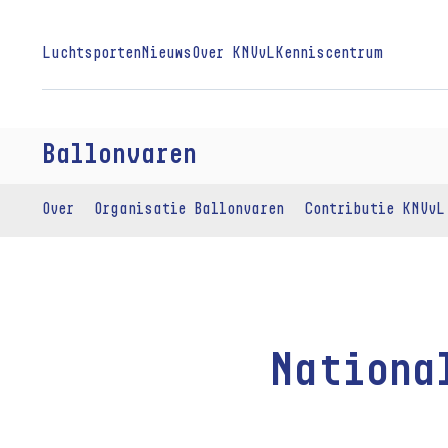
Luchtsporten
Nieuws
Over KNVvL
Kenniscentrum
Ballonvaren
Over
Organisatie Ballonvaren
Contributie KNVvL
Nationa