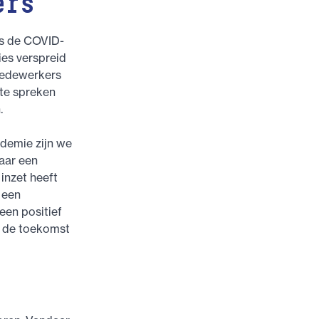
ers
ns de COVID-
ies verspreid
medewerkers
te spreken
.
ndemie zijn we
aar een
inzet heeft
 een
een positief
n de toekomst