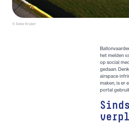
© Sebe Kruijer
Ballonvaarder
het melden va
op social med
gedaan. Denk
airspace infr
maken, is er 
portal gebrui
Sind
verp