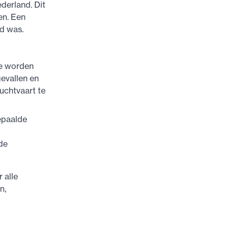
erland. Dit
en. Een
nd was.
ie worden
evallen en
uchtvaart te
epaalde
de
 alle
n,