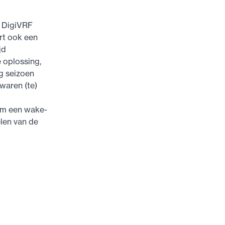
. DigiVRF
rt ook een
jd
 oplossing,
g seizoen
waren (te)
am een wake-
len van de