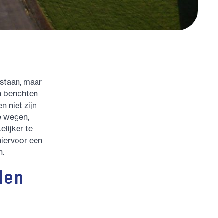
 staan, maar
n berichten
 niet zijn
e wegen,
lijker te
hiervoor een
n.
den