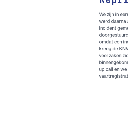
Repr
We zijn in ee
werd daarna a
incident geme
doorgestuurd,
omdat een in
kreeg de KNV
veel zaken zi
binnengekome
up call en we
vaartregistrat