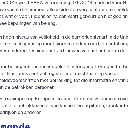
er 2015 werd EASA-verordening 376/2014 bindend voor Ned
 we vanaf dat moment alle incidenten verplicht moeten meld
les wat er voor, tijdens en na een vaart gebeurt en niet gepla
twee bepalingen van belang:
 hoog niveau van veiligheid in de burgerluchtvaart in de Un
 en elke inspanning moet worden gedaan om het aantal ong
 verminderen, teneinde het vertrouwen van het publiek in de l
oor belanghebbenden mogelijk zijn toegang te vragen tot b
 het Europees centraal register, met inachtneming van de
heidsvoorschriften met betrekking tot die informatie en van 
an de betrokken personen.
van is simpel: op Europees niveau informatie verzamelen over
odat alle betrokkenen er van kunnen leren: piloten, fabrikante
drijven en anderen.