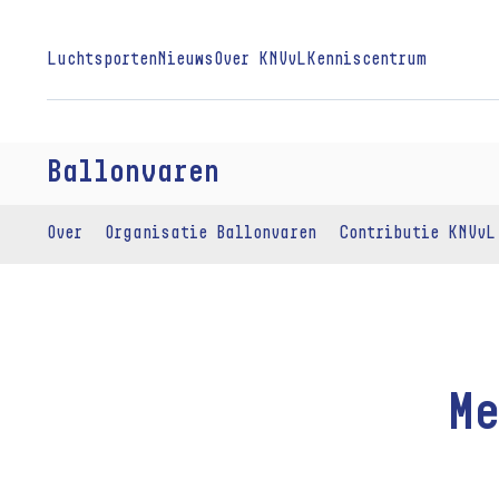
Luchtsporten
Nieuws
Over KNVvL
Kenniscentrum
Ballonvaren
Over
Organisatie Ballonvaren
Contributie KNVvL
M