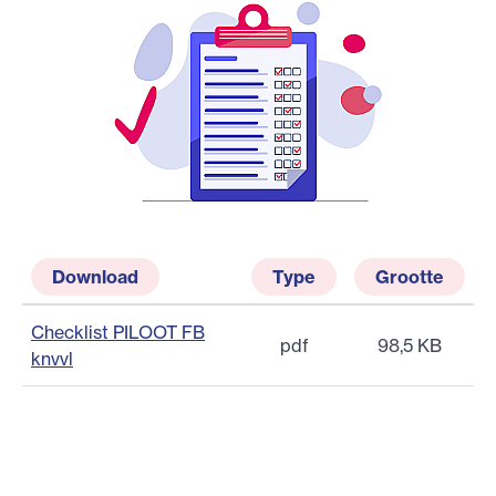
Download
Type
Grootte
Checklist PILOOT FB
pdf
98,5 KB
knvvl