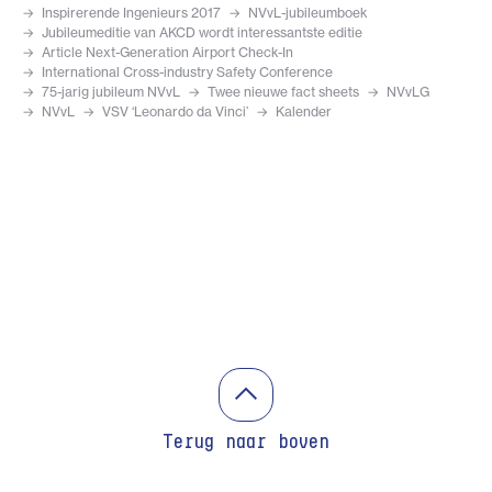
Inspirerende Ingenieurs 2017
NVvL-jubileumboek
Jubileumeditie van AKCD wordt interessantste editie
Article Next-Generation Airport Check-In
International Cross-industry Safety Conference
75-jarig jubileum NVvL
Twee nieuwe fact sheets
NVvLG
NVvL
VSV ‘Leonardo da Vinci’
Kalender
Terug naar boven