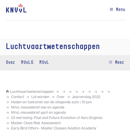
Menu
Luchtvaartwetenschappen
Over
NVvLG
NVvL
Meer
Luchtvaartwetenschappen
Contact
Lid worden
Over
Jaarverslag 2022
Heden en toekomst van de vliegende auto | 15 juni
NVvL-nieuwsbrief mei en agenda
NVvL-nieuwsbrief april en agenda
23 mei lezing: Past and Future Evolution of Aero Engines
Master Class Risk Assessment
Early Bird Offers - Master Classes Aviation Academy