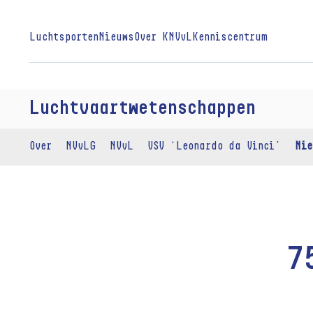
Luchtsporten
Nieuws
Over KNVvL
Kenniscentrum
Luchtvaartwetenschappen
Over
NVvLG
NVvL
VSV ‘Leonardo da Vinci’
Nie
7