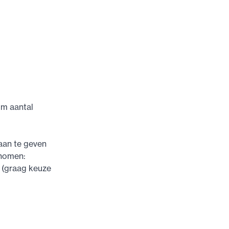
um aantal
aan te geven
enomen:
ag (graag keuze