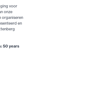
iging voor
an onze
n organiseren
esenteerd en
ittenberg
s: 50 years