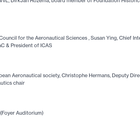
NVvL, DirkJan Rozema, board member of Foundation Histori
 Council for the Aeronautical Sciences , Susan Ying, Chief In
C & President of ICAS
pean Aeronautical society, Christophe Hermans, Deputy Di
tics chair
(Foyer Auditorium)