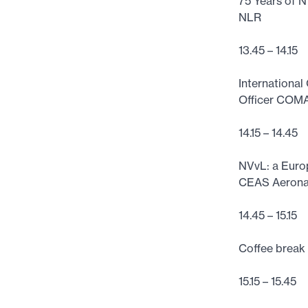
75 Years of 
NLR
13.45 – 14.15
International
Officer COMA
14.15 – 14.45
NVvL: a Euro
CEAS Aeronau
14.45 – 15.15
Coffee break 
15.15 – 15.45