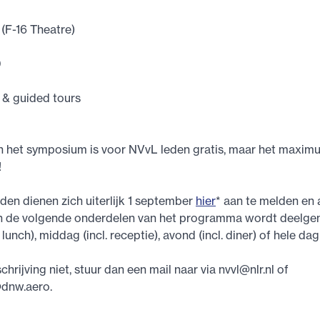
 (F-16 Theatre)
0
 & guided tours
 het symposium is voor NVvL leden gratis, maar het maxim
!
den dienen zich uiterlijk 1 september
hier
* aan te melden en 
n de volgende onderdelen van het programma wordt deelg
 lunch), middag (incl. receptie), avond (incl. diner) of hele d
chrijving niet, stuur dan een mail naar via
nvvl@nlr.nl
of
@dnw.aero
.