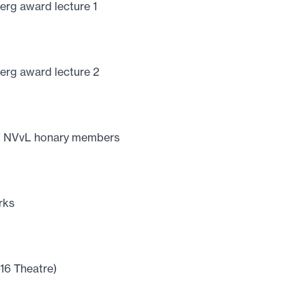
erg award lecture 1
erg award lecture 2
 of NVvL honary members
rks
16 Theatre)