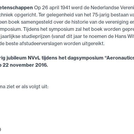
etenschappen
Op 26 april 1941 werd de Nederlandse Veren
hniek opgericht. Ter gelegenheid van het 75-jarig bestaan v
 een boek samengesteld over de historie van de vereniging e
mposium. Tijdens het symposium zal het boek worden gepr
 jaarlijkse studieprijzen (vanaf dit jaar te noemen de Hans W
 de beste afstudeerverslagen worden uitgereikt.
arig jubileum NVvL tijdens het dagsymposium “Aeronautic
p 22 november 2016.
 ziet er als volgt uit:
0