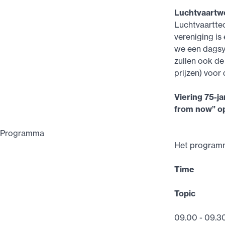
Luchtvaartw
Luchtvaarttec
vereniging is
we een dagsy
zullen ook de
prijzen) voor
Viering 75-j
from now” o
Programma
Het programma
Time
Topic
09.00 - 09.3