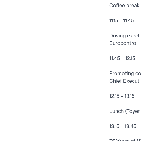
Coffee break 
11.15 – 11.45
Driving excel
Eurocontrol
11.45 – 12.15
Promoting co
Chief Execut
12.15 – 13.15
Lunch (Foyer
13.15 – 13.45