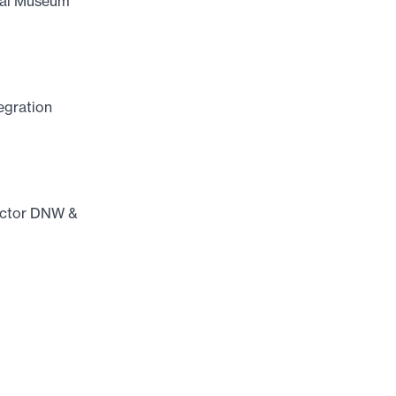
cal Museum
tegration
rector DNW &