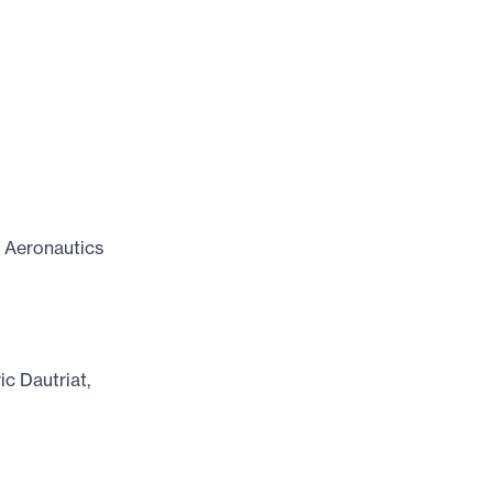
e Aeronautics
c Dautriat,