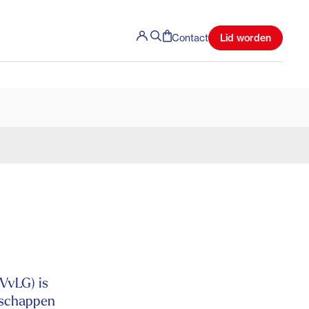
Lid worden
Contact
VvLG) is
nschappen