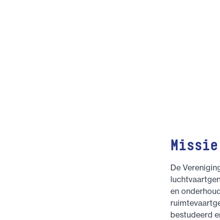
Missie
De Vereniging
luchtvaartgen
en onderhoude
ruimtevaartg
bestudeerd e