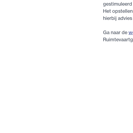
gestimuleerd 
Het opstelle
hierbij advie
Ga naar de
w
Ruimtevaart