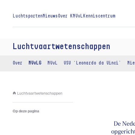
Luchtsporten
Nieuws
Over KNVvL
Kenniscentrum
Luchtvaartwetenschappen
Over
NVvLG
NVvL
VSV ‘Leonardo da Vinci’
Nie
Luchtvaartwetenschappen
Op deze pagina
De Nede
opgerich