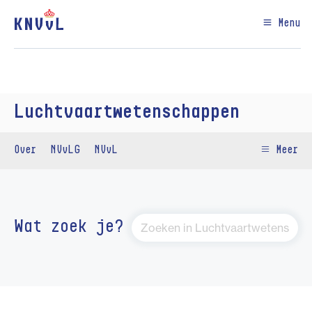
Menu
Luchtvaartwetenschappen
Over
NVvLG
NVvL
Meer
Wat zoek je?