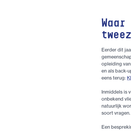
Waar
twee
Eerder dit ja
gemeenschappe
opleiding van
en als back-u
eens terug:
K
Inmiddels is 
onbekend vlie
natuurlijk wo
soort vragen.
Een bespreki