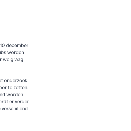
p 10 december
lubs worden
ar we graag
et onderzoek
or te zetten.
land worden
ordt er verder
 verschillend