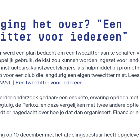
 ging het over? "Een
zitter voor iedereen"
ar werd een plan bedacht om een tweezitter aan te schaffen 
lijk gebruik; de kist zou kunnen worden ingezet voor lande
 instructeurs, kunstzweefvliegers, als hulpmiddel bij promoti
p voor een club die langdurig een eigen tweezitter mist. Lee
NVvL | Een tweezitter voor iedereen..
verder onderzoek gedaan: een enquête, ervaring opdoen met 
gtuig, de Perkoz, en deze vergelijken met twee andere opties
rdt er nagedacht over hoe je dat dan organiseert. Financierin
ng op 10 december met het afdelingsbestuur heeft opgeleve