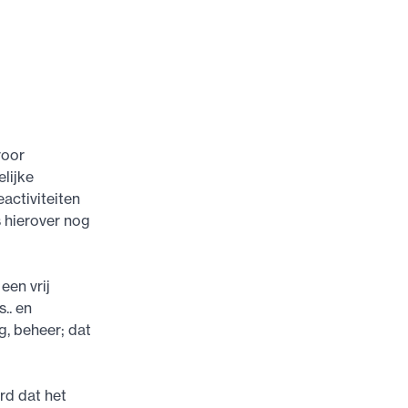
voor
lijke
eactiviteiten
s hierover nog
een vrij
.. en
g, beheer; dat
rd dat het