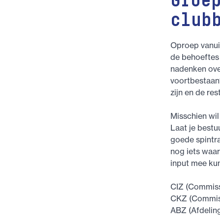
Groe
club
Oproep vanuit
de behoeftes
nadenken over
voortbestaan?
zijn en de res
Misschien wil
Laat je bestu
goede spintra
nog iets waar
input mee ku
CIZ (Commiss
CKZ (Commiss
ABZ (Afdelin