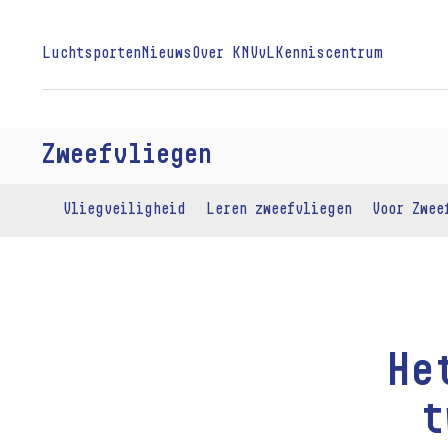
Luchtsporten
Nieuws
Over KNVvL
Kenniscentrum
Zweefvliegen
Vliegveiligheid
Leren zweefvliegen
Voor Zwee
He
t