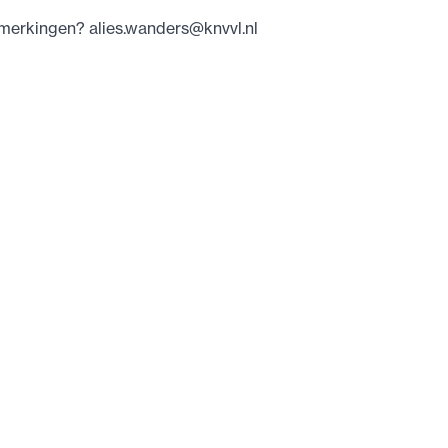
pmerkingen?
alies.wanders@knvvl.nl