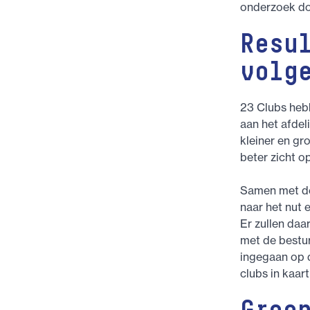
onderzoek do
Resu
volg
23 Clubs heb
aan het afdel
kleiner en gr
beter zicht op
Samen met de
naar het nut 
Er zullen da
met de bestur
ingegaan op d
clubs in kaar