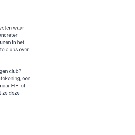
 weten waar
oncreter
unen in het
ote clubs over
igen club?
ntekening, een
naar FIFI of
t ze deze