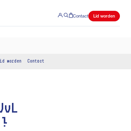
Lid worden
Contact
id worden
Contact
VvL
r!