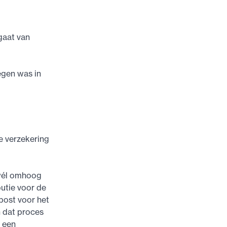
gaat van
egen was in
e verzekering
 wél omhoog
butie voor de
 post voor het
 dat proces
e een