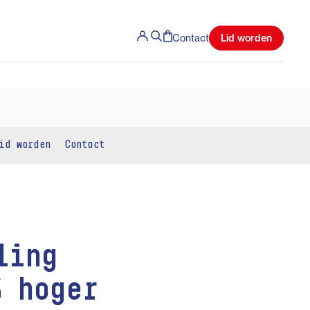
Lid worden
Contact
id worden
Contact
ling
% hoger