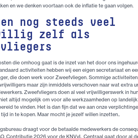
ken en we denken voortaan ook de inflatie te gaan volgen.
oen nog steeds veel
willig zelf als
fvliegers
sten die omhoog gaat is de inzet van het door ons ingehuur
andaard activiteiten hebben wij een eigen secretariaat en ee
er, die doen werk voor Zweefvliegen. Sommige activiteiten
rijwilligers maar zijn inmiddels verschoven naar wat extra u
werkers. Zweefvliegers doen al veel vrijwilligerswerk in hu
 niet altijd mogelijk om voor alle werkzaamheden op landelij
reid te vinden. Het is dan fijn dat we aan onze verplichtin
ijd in te kopen. Maar mocht je jezelf willen inzetten..
ngsbureau draagt voor de betaalde medewerkers de consequ
O. Contributie 2026 voor de KNVvL Centraal gaat door al d