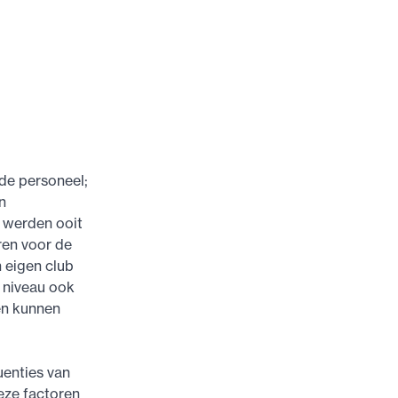
de personeel;
n
 werden ooit
ren voor de
n eigen club
k niveau ook
gen kunnen
enties van
eze factoren