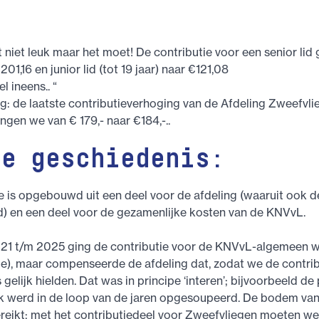
 niet leuk maar het moet! De contributie voor een senior lid 
201,16 en junior lid (tot 19 jaar) naar €121,08
l ineens.. “
ug: de laatste contributieverhoging van de Afdeling Zweefvli
ngen we van € 179,- naar €184,-..
je geschiedenis:
e is opgebouwd uit een deel voor de afdeling (waaruit ook d
d) en een deel voor de gezamenlijke kosten van de KNVvL.
2021 t/m 2025 ging de contributie voor de KNVvL-algemeen
tie), maar compenseerde de afdeling dat, zodat we de contri
gelijk hielden. Dat was in principe ‘interen’; bijvoorbeeld de
k werd in de loop van de jaren opgesoupeerd. De bodem van
bereikt; met het contributiedeel voor Zweefvliegen moeten w