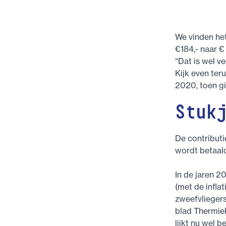
We vinden het
€184,- naar € 
“Dat is wel vee
Kijk even ter
2020, toen gi
Stuk
De contributi
wordt betaal
In de jaren 
(met de infla
zweefvliegers 
blad Thermie
lijkt nu wel 