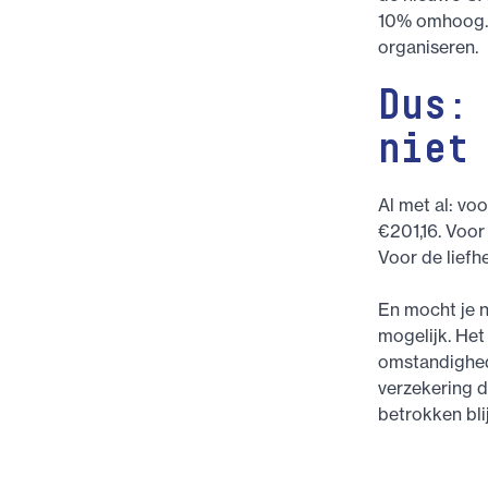
10% omhoog. 
organiseren.
Dus:
niet
Al met al: v
€201,16. Voor
Voor de liefh
En mocht je n
mogelijk. Het
omstandighed
verzekering d
betrokken bl