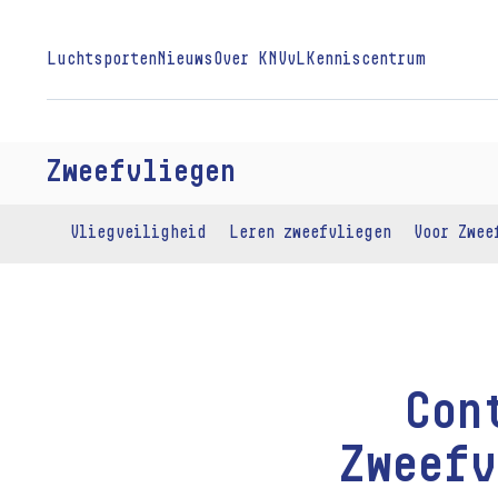
Luchtsporten
Nieuws
Over KNVvL
Kenniscentrum
Zweefvliegen
Vliegveiligheid
Leren zweefvliegen
Voor Zwee
Con
Zweefv