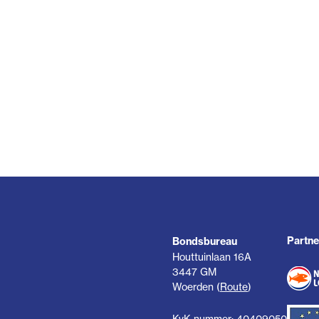
Partne
Bondsbureau
Houttuinlaan 16A
3447 GM
Woerden (
Route
)
KvK-nummer: 40409050