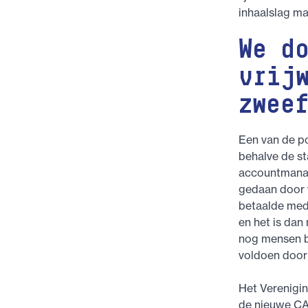
inhaalslag ma
We d
vrij
zwee
Een van de po
behalve de st
accountmanag
gedaan door v
betaalde mede
en het is dan
nog mensen be
voldoen door t
Het Verenigi
de nieuwe CA