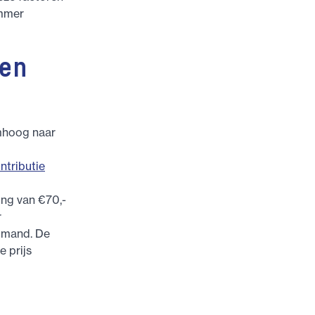
immer
en
omhoog naar
ntributie
ing van €70,-
r
mmand. De
e prijs