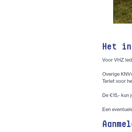
Het in
Voor VHZ lede
Overige KNVvL
Terlet voor he
De €15,- kun 
Een eventuele
Aanmel