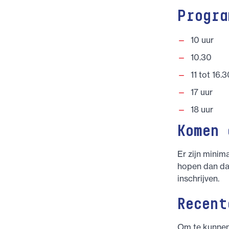
Progra
10 uur 
10.30 N
11 tot 16
17 uur
18 uur B
Komen 
Er zijn minim
hopen dan dat
inschrijven.
Recent
Om te kunnen 