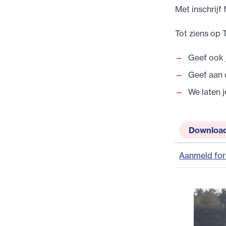
Met inschrijf
Tot ziens op T
Geef ook 
Geef aan 
We laten 
Downloa
Aanmeld fo