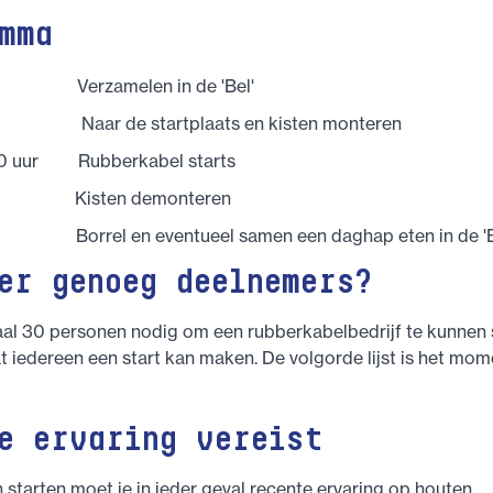
mma
Verzamelen in de 'Bel'
aar de startplaats en kisten monteren
.30 uur Rubberkabel starts
 Kisten demonteren
orrel en eventueel samen een daghap eten in de 'B
er genoeg deelnemers?
aal 30 personen nodig om een rubberkabelbedrijf te kunnen 
 iedereen een start kan maken. De volgorde lijst is het mom
e ervaring vereist
starten moet je in ieder geval recente ervaring op houten