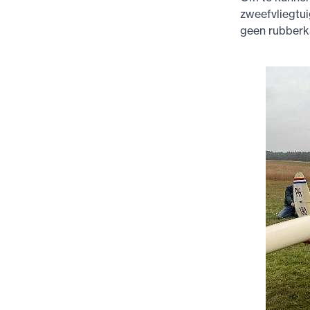
zweefvliegtui
geen rubberka