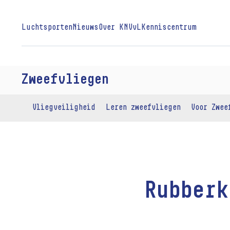
Luchtsporten
Nieuws
Over KNVvL
Kenniscentrum
Zweefvliegen
Vliegveiligheid
Leren zweefvliegen
Voor Zwee
Rubberk