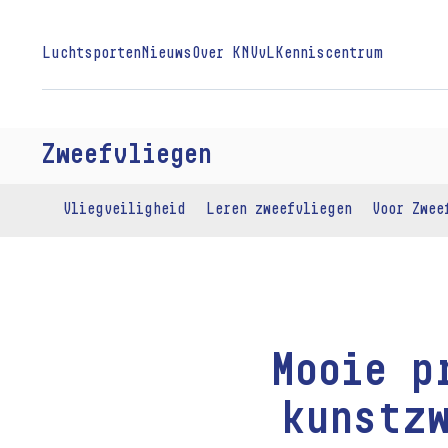
Luchtsporten
Nieuws
Over KNVvL
Kenniscentrum
Zweefvliegen
Vliegveiligheid
Leren zweefvliegen
Voor Zwee
Mooie p
kunstzw