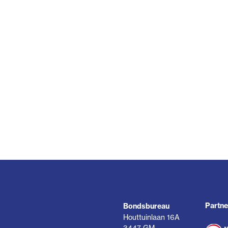
Partne
Bondsbureau
Houttuinlaan 16A
3447 GM