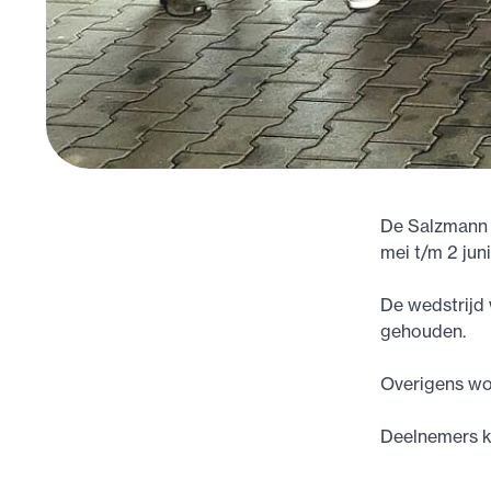
De Salzmann C
mei t/m 2 jun
De wedstrijd
gehouden.
Overigens wor
Deelnemers k