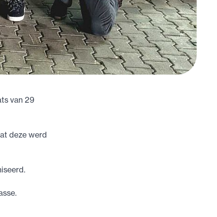
ats van 29
dat deze werd
iseerd.
asse.