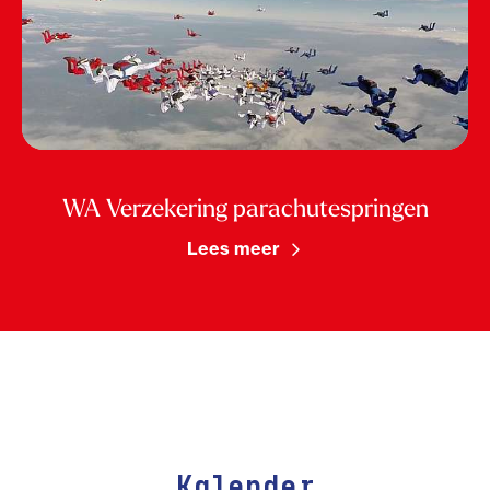
WA Verzekering parachutespringen
Lees meer
Kalender