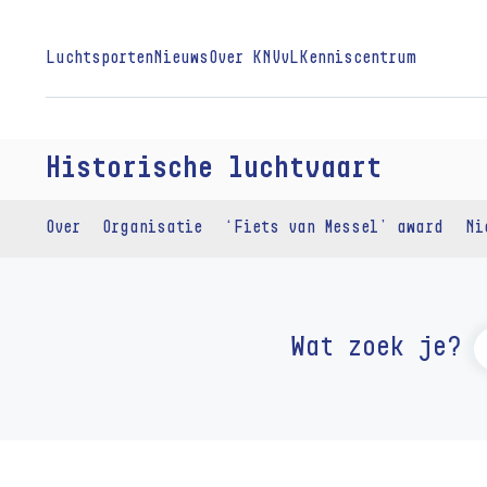
Luchtsporten
Nieuws
Over KNVvL
Kenniscentrum
Historische luchtvaart
Over
Organisatie
‘Fiets van Messel’ award
Ni
Wat zoek je?