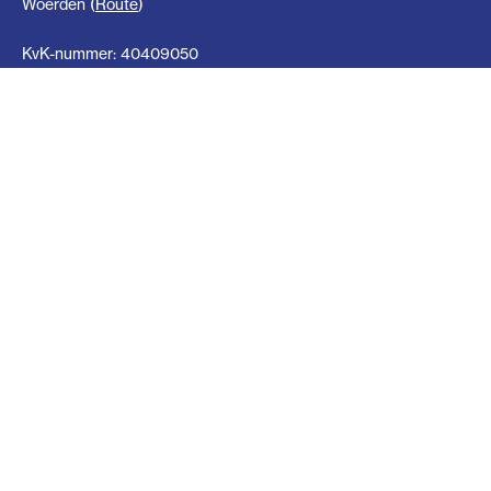
Woerden (
Route
)
KvK-nummer: 40409050
Cookievoorkeuren
Partners
Luchtsporters.nl
Volg de verhalen van onze leden en luchtsportafdelingen op
Luchtsporters.nl
Magazines en verslagen
Lees onze afdelingsmagazines en jaarverslagen op
ISSUU
.