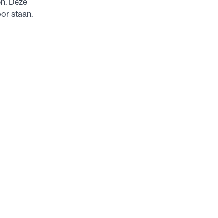
en. Deze
oor staan.