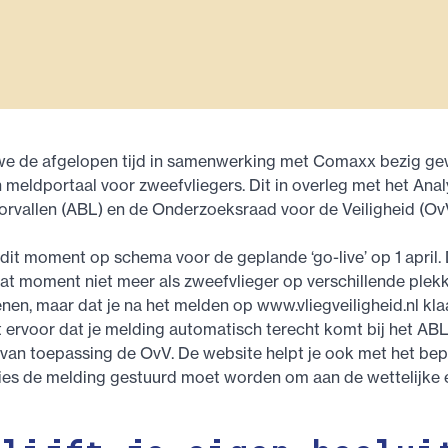
 we de afgelopen tijd in samenwerking met Comaxx bezig g
meldportaal voor zweefvliegers. Dit in overleg met het Ana
rvallen (ABL) en de Onderzoeksraad voor de Veiligheid (Ov
dit moment op schema voor de geplande ‘go-live’ op 1 april.
dat moment niet meer als zweefvlieger op verschillende plek
ienen, maar dat je na het melden op www.vliegveiligheid.nl kla
 ervoor dat je melding automatisch terecht komt bij het ABL,
van toepassing de OvV. De website helpt je ook met het bep
ies de melding gestuurd moet worden om aan de wettelijke e