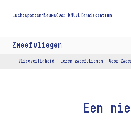
Luchtsporten
Nieuws
Over KNVvL
Kenniscentrum
Zweefvliegen
Vliegveiligheid
Leren zweefvliegen
Voor Zwee
Een ni