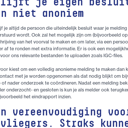
blijft je eigen beslui
an niet anoniem
jf je altijd de persoon die uiteindelijk besluit waar je meldin
rstuurd wordt. Ook zal het mogelijk zijn om (bijvoorbeeld op
rijving van het voorval te maken en om later, via een persoonl
r af te ronden met extra informatie. Er is ook een mogelijk
 voor ons relevante bestanden te uploaden zoals IGC-files.
t voor kiest om een volledig anonieme melding te maken dan k
contact met je worden opgenomen als dat nodig blijkt om bi
p of nader onderzoek te coördineren. Nadat een melding bek
er onderzocht- en gesloten is kun je als melder ook terugker
jvoorbeeld het eindrapport inzien.
en vereenvoudiging voo
fvliegers. Straks kunn