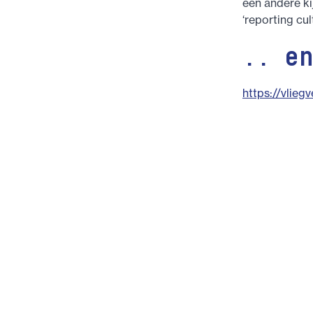
een andere ki
‘reporting cu
.. e
https://vliegv