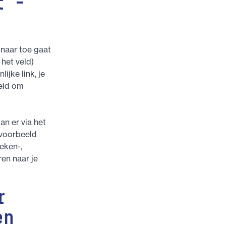
t –
g naar toe gaat
 het veld)
ijke link, je
heid om
an er via het
jvoorbeeld
eken-,
en naar je
r
en