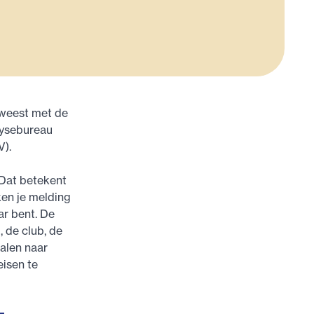
eweest met de
lysebureau
V).
 Dat betekent
ken je melding
ar bent. De
 de club, de
alen naar
isen te