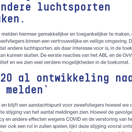
andere luchtsporten
aken.
 melden hiermee gemakkelijker en toegankelijker te maken, 
eefvliegers binnen een vertrouwelijke en veilige omgeving. D
t andere luchtsporten, als daar interesse voor is, in de to
aan kunnen sluiten. De eerste reacties van het ABL en de OvV 
itief en we zien veel verdere mogelijkheden in de toekomst.
020 al ontwikkeling na
r melden’
 en blijft een aandachtspunt voor zweefvliegers hoewel we 
nte stijging van het aantal meldingen zien. Hoewel de gevolg
cy en andere effecten wegens COVID en de verstoring van h
ier ook een rol in zullen spelen, lijkt deze stijging vooral on