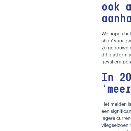
ook 
aanh
We hopen het
shop’ voor zw
zo gebouwd da
dit platform 
geval erg pos
In 2
‘mee
Het melden is
een significa
lagere curren
vliegseizoen h