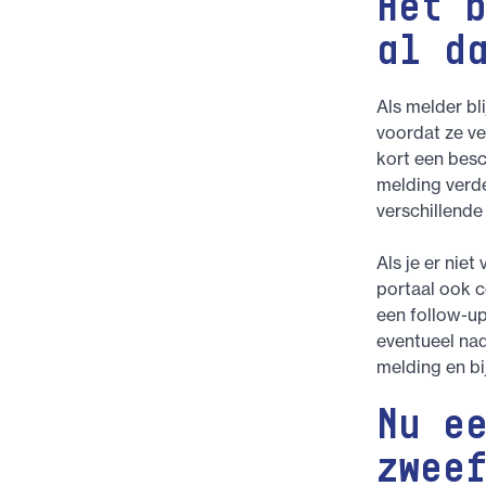
Het 
al d
Als melder bli
voordat ze ve
kort een besch
melding verde
verschillende
Als je er nie
portaal ook 
een follow-u
eventueel nad
melding en bi
Nu e
zwee