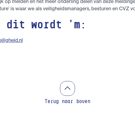
jk op melden en het meer onderling delen van deze melding
lture’ is waar we als veiligheidsmanagers, besturen en CVZ v
n dit wordt 'm:
eiligheid.nl
Terug naar boven