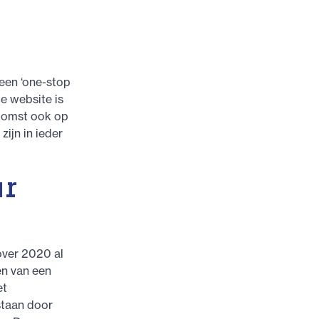
een ‘one-stop
e website is
ekomst ook op
zijn in ieder
ar
over 2020 al
en van een
et
tstaan door