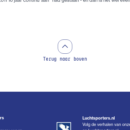
 zo’n 16 jaar continu ‘aan ‘ had gestaan - en dan is het wel eve
Terug naar boven
rs
Luchtsporters.nl
Volg de verhalen van onz