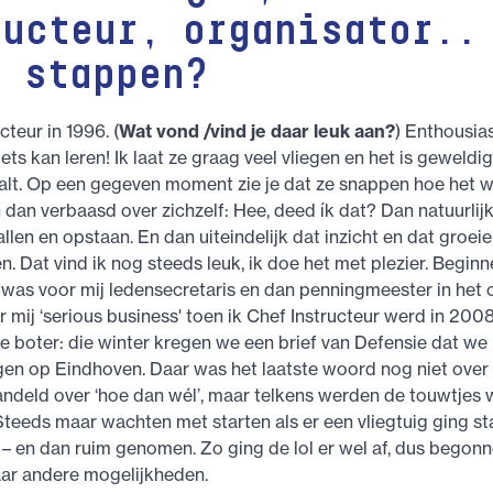
ructeur, organisator..
t stappen?
cteur in 1996. (
Wat vond /vind je daar leuk aan?
) Enthousia
 iets kan leren! Ik laat ze graag veel vliegen en het is geweldig
alt. Op een gegeven moment zie je dat ze snappen hoe het we
 dan verbaasd over zichzelf: Hee, deed ík dat? Dan natuurlijk
allen en opstaan. En dan uiteindelijk dat inzicht en dat groei
n. Dat vind ik nog steeds leuk, ik doe het met plezier. Begin
 was voor mij ledensecretaris en dan penningmeester in het 
 mij ‘serious business' toen ik Chef Instructeur werd in 2008.
de boter: die winter kregen we een brief van Defensie dat we
en op Eindhoven. Daar was het laatste woord nog niet over
ndeld over ‘hoe dan wél’, maar telkens werden de touwtjes 
teeds maar wachten met starten als er een vliegtuig ging st
– en dan ruim genomen. Zo ging de lol er wel af, dus begon
ar andere mogelijkheden.