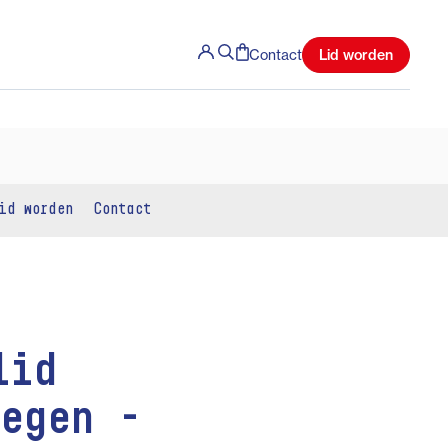
Lid worden
Contact
id worden
Contact
lid
iegen -