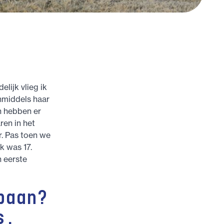
elijk vlieg ik
inmiddels haar
n hebben er
ren in het
r. Pas toen we
k was 17.
n eerste
baan?
s,