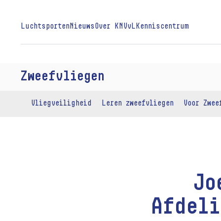
Luchtsporten
Nieuws
Over KNVvL
Kenniscentrum
Zweefvliegen
Vliegveiligheid
Leren zweefvliegen
Voor Zwee
Jo
Afdeli