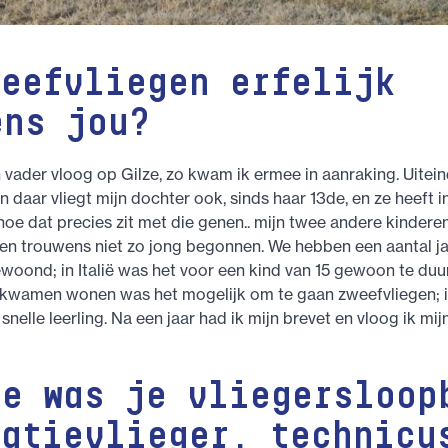
weefvliegen erfelijk
ens jou?
n vader vloog op Gilze, zo kwam ik ermee in aanraking. Uiteind
n daar vliegt mijn dochter ook, sinds haar 13de, en ze heeft 
hoe dat precies zit met die genen.. mijn twee andere kindere
ben trouwens niet zo jong begonnen. We hebben een aantal ja
woond; in Italië was het voor een kind van 15 gewoon te duu
 kwamen wonen was het mogelijk om te gaan zweefvliegen; i
nelle leerling. Na een jaar had ik mijn brevet en vloog ik mij
oe was je vliegersloop
tatievlieger, technicu