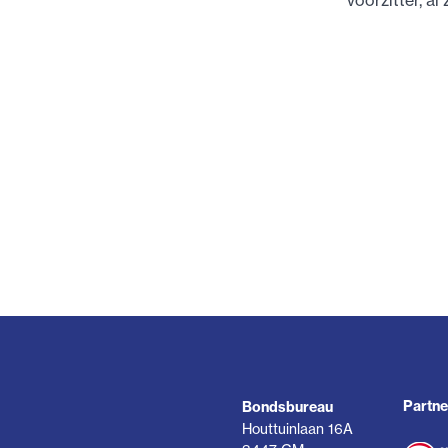
voorzitter, al
Partne
Bondsbureau
Houttuinlaan 16A