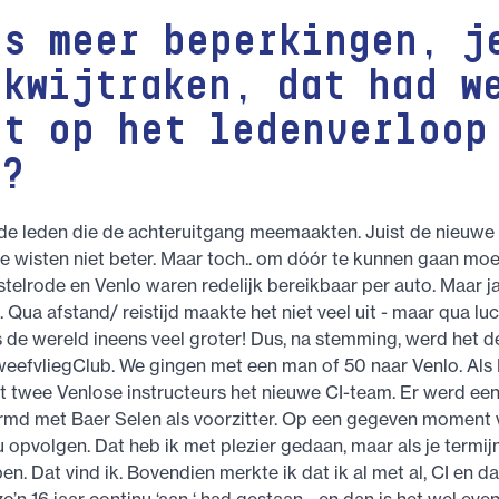
ds meer beperkingen, j
 kwijtraken, dat had w
ct op het ledenverloop
r?
j de leden die de achteruitgang meemaakten. Juist de nieuw
 die wisten niet beter. Maar toch.. om dóór te kunnen gaan mo
stelrode en Venlo waren redelijk bereikbaar per auto. Maar ja
. Qua afstand/ reistijd maakte het niet veel uit - maar qua lu
de wereld ineens veel groter! Dus, na stemming, werd het d
eefvliegClub. We gingen met een man of 50 naar Venlo. Als
t twee Venlose instructeurs het nieuwe CI-team. Er werd e
md met Baer Selen als voorzitter. Op een gegeven moment v
 opvolgen. Dat heb ik met plezier gedaan, maar als je termijn
en. Dat vind ik. Bovendien merkte ik dat ik al met al, CI en d