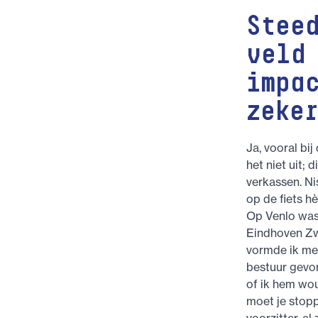
Stee
veld
impa
zeke
Ja, vooral bi
het niet uit;
verkassen. Ni
op de fiets hè
Op Venlo was 
Eindhoven Zw
vormde ik me
bestuur gevor
of ik hem wou
moet je stopp