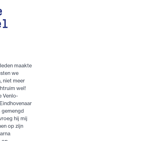
e
el
e leden maakte
esten we
, niet meer
chtruim wel!
e Venlo-
 Eindhovenaar
en gemengd
roeg hij mij
en op zijn
aarna