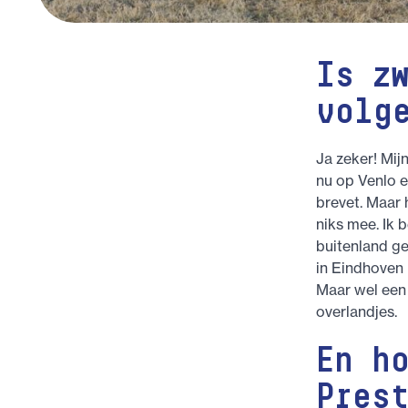
Is z
volg
Ja zeker! Mij
nu op Venlo e
brevet. Maar 
niks mee. Ik 
buitenland ge
in Eindhoven
Maar wel een s
overlandjes.
En h
Pres