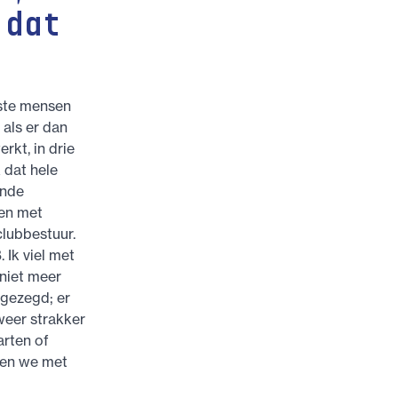
 dat
ste mensen
 als er dan
rkt, in drie
 dat hele
ende
nen met
clubbestuur.
 Ik viel met
 niet meer
 gezegd; er
weer strakker
arten of
nen we met