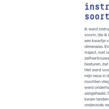
inst
soor
Ik werd instru
voorin, die ik
een kwartje v
dimensies. En
traject, met v
zelfvertrouwe
besturen, dat
Het werd voor
mijn neus in 
mochten vlieg
werd onderha
aangehaald. S
kwam landen 
onderzoek na